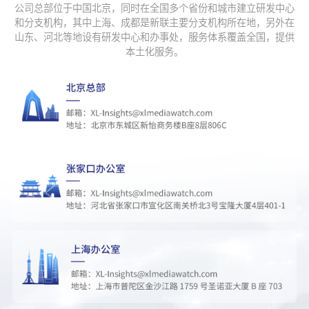
公司总部位于中国北京，同时在全国多个省份和城市建立研发中心
33
易烊千玺看镜头的那一下
335305
和分支机构，其中上海、成都是新联主要分支机构所在地，另外在
山东、河北等地设有研发中心和办事处，服务体系覆盖全国，提供
34
林志玲4岁儿子正脸
330640
本土化服务。
35
阿维塔不认为和华为合作是必要项
329143
36
立秋后突然就不热了
324550
37
我的洞洞鞋不能沾水
322016
38
百花奖闭幕式节目单
319848
39
易烊千玺宝格丽胸针
286052
40
那英芒果艺统部老大
275596
41
无锡 内涝
263163
42
迪丽热巴拍照被认出仓皇跑到车上
261069
43
看别人做收纳真的很爽
253681
44
百花奖
252320