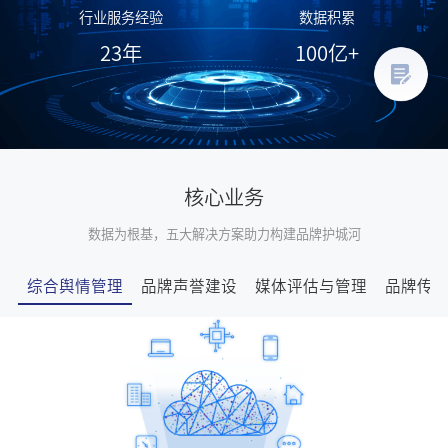
行业服务经验
数据积累
23
年
100
亿+
核心业务
数据为根基，五大解决方案助力构建品牌护城河
综合舆情管理
品牌声誉建设
媒体评估与管理
品牌传