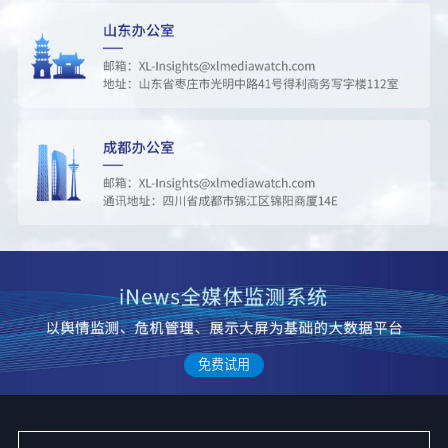
45
上海首次将苏州河水强排至黄浦江
244975
46
刘耀文 贵公子气场
242480
47
闫安说国乒绝对主力重心在亚运会
209228
48
曝S赛入围赛没有LCK和LPL
170034
49
存储芯片集体回调
253385
免费试用