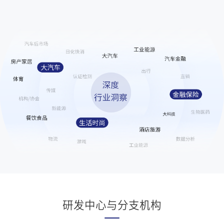
21
赌博的成瘾性
421151
22
迪丽热巴曾靠玉米茶叶蛋熬过追梦期
420910
23
杨幂美貌比钻石更闪耀
420492
24
炸鸡店爆单 店员呼吸性碱中毒
420307
25
台风致上海严重内涝
420233
26
孔雪儿自曝拒绝浪姐邀请
363545
27
百花奖造型出图
356817
28
王曼昱 头号种子出战
351442
29
韩国女性怒斥AA制结婚
350962
30
杨幂五穿祖海高定
350962
31
时代少年团自己排行程
350961
研发中心与分支机构
32
上海台风未发统一停工通知
336866