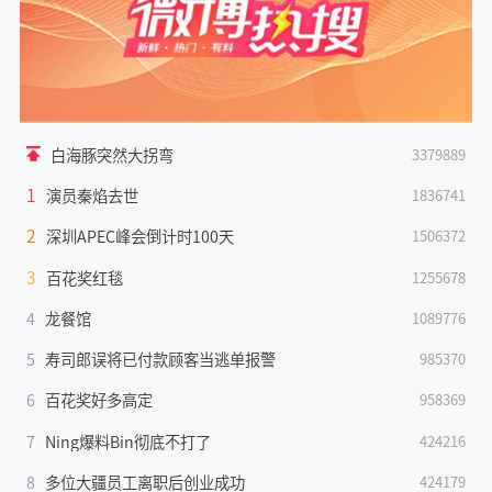
白海豚突然大拐弯
3379889
1
演员秦焰去世
1836741
2
深圳APEC峰会倒计时100天
1506372
3
百花奖红毯
1255678
4
龙餐馆
1089776
5
寿司郎误将已付款顾客当逃单报警
985370
6
百花奖好多高定
958369
7
Ning爆料Bin彻底不打了
424216
8
多位大疆员工离职后创业成功
424179