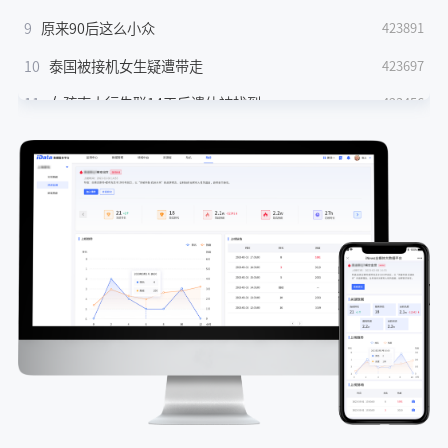
9
原来90后这么小众
423891
10
泰国被接机女生疑遭带走
423697
11
女孩南太行失联14天后遗体被找到
423456
12
偶像来了 重启回归
423117
13
果然金饰样式还是复古的好
422832
14
易烊千玺用床单当桌布
422667
15
短剧女演员百花奖造型
422362
16
韩国人吃泡菜量大降
422307
17
第一批用AI租房的受益者出现了
421997
18
费大厨撤下全国小炒肉大王称号
421748
19
爆米花冰淇淋追剧新搭子
421622
20
南太行失联女子遗体被找到村民发声
421175