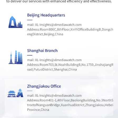
to deliver our services with enhanced efficiency and effectiveness.
35
三个台风没一个来广东
168895
36
不是脾气差是大脑进了生存模式
168785
37
九尾好会钩人
168385
38
浙江省博物馆致歉
168096
39
工作其实是很养人的
167822
40
马斯克透露SpaceX五大预言
167583
41
这音乐世界是严浩翔来玩的
167189
42
陈伟霆曾舜晞托举配角
167065
43
韩国足协被曝曾多次性贿赂外籍裁判
166788
44
罗德里或转会巴萨
166339
45
NIP战胜iG
166243
46
泰国一公务员因妆容精致引争议
165971