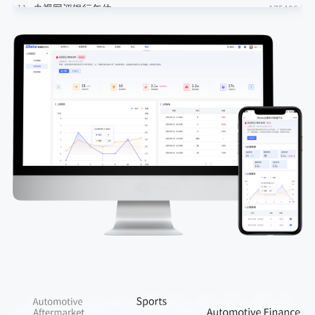
11
央视网评银行午休
175406
12
画梅姨7年画像师称这张脸让我厌恶
175230
13
秀英港 危险化学品
174971
14
没有中国人能笑着走出冬宫博物馆
174545
15
女子用漏洞0元买了3千台电器
174368
16
行车记录仪拍下女子从行驶货车上跳下
174052
17
用惯拼多多发现很多东西不该这么贵
173862
18
王者荣耀农活
173552
19
人不能只有一个精神支柱
173384
20
可杰 top
172970
21
有了隔阂说明缘分尽了
172724
22
刘耀文要销毁宋亚轩拍的照片
172617