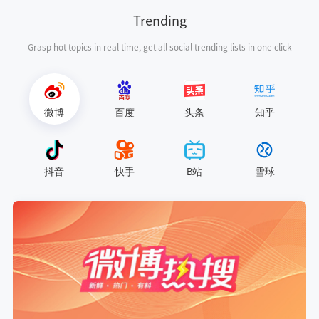
Trending
Grasp hot topics in real time, get all social trending lists in one click
微博
百度
头条
知乎
抖音
快手
B站
雪球