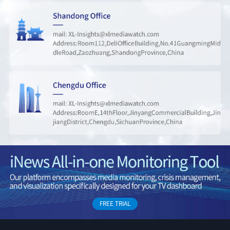
47
葛卫东增持兆易创新
209183
48
蔡徐坤演唱会新加坡站官宣
165626
49
U17国足vs勒沃库森
165402
FREE TRIAL