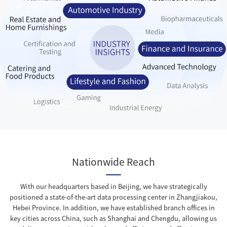
23
重婚高管丈夫住在妻子出租别墅的小区
172151
24
日本女子买43亿动漫周边后取消
171916
25
父亲多次篡改儿子户籍致一人三户口
171679
26
75岁老汉投资20多万养鱼无人收购
171398
27
宇树科技发行价150.8元
171102
28
原来不上班有这么多能做的事
170916
29
徐洁云称有小米用户宠物叫孩go
170601
30
丧子母熊击杀两兄妹遭村民愤怒围殴
170229
31
奶茶鼻祖被卖了
170062
Nationwide Reach
32
时代少年团演唱会神图有了
169626
With our headquarters based in Beijing, we have strategically
33
人在无语的时候真的会笑出声
169533
positioned a state-of-the-art data processing center in Zhangjiakou,
Hebei Province. In addition, we have established branch offices in
34
WE对战AL
169147
key cities across China, such as Shanghai and Chengdu, allowing us