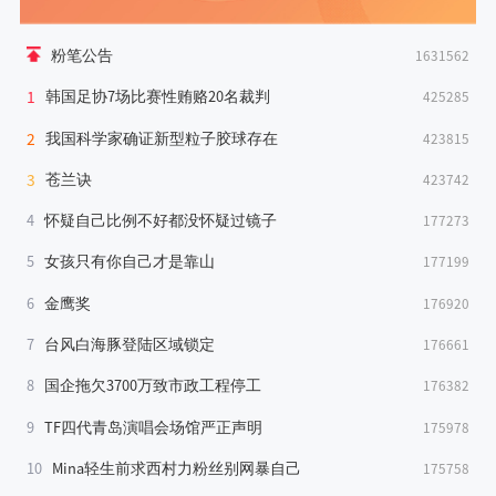
粉笔公告
1631562
1
韩国足协7场比赛性贿赂20名裁判
425285
2
我国科学家确证新型粒子胶球存在
423815
3
苍兰诀
423742
4
怀疑自己比例不好都没怀疑过镜子
177273
5
女孩只有你自己才是靠山
177199
6
金鹰奖
176920
7
台风白海豚登陆区域锁定
176661
8
国企拖欠3700万致市政工程停工
176382
9
TF四代青岛演唱会场馆严正声明
175978
10
Mina轻生前求西村力粉丝别网暴自己
175758