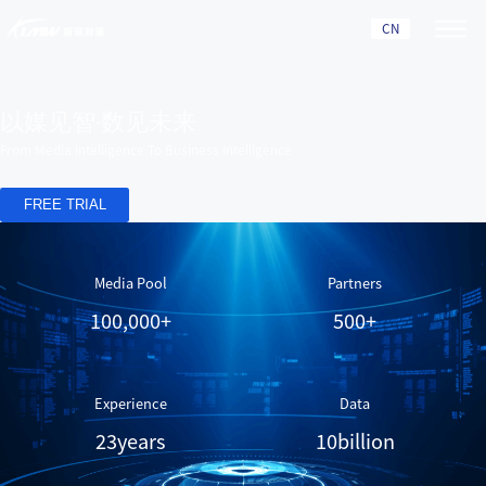
CN
以媒见智·数见未来
From Media Intelligence To Business Intelligence
FREE TRIAL
Media Pool
Partners
100,000
+
500
+
Experience
Data
23
years
10
billion