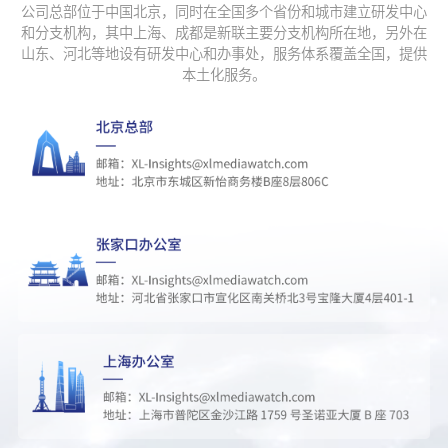
公司总部位于中国北京，同时在全国多个省份和城市建立研发中心
33
这榴莲是真嫩啊
221056
和分支机构，其中上海、成都是新联主要分支机构所在地，另外在
山东、河北等地设有研发中心和办事处，服务体系覆盖全国，提供
34
下班就得直接去健身房
213346
本土化服务。
35
花融
211400
36
刘旸秒删
208641
37
关晓彤已到最佳赏味期
194343
38
白海豚已闭眼
190208
39
小酒窝朵朵左右亲吻佟丽娅
189032
40
ai漫剧最权威的运镜出现了
185317
41
马航飞行员疑在开飞机时吸毒
185290
42
电影欢迎来龙餐馆口碑
185272
43
披荆斩棘2026确定名单
181831
44
用Codex做了一种很新的图片水印
181373