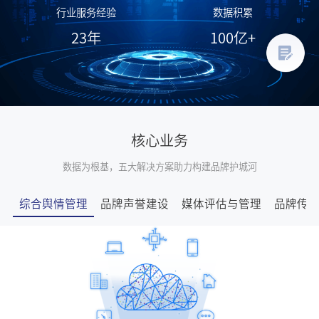
行业服务经验
数据积累
23
年
100
亿+
核心业务
数据为根基，五大解决方案助力构建品牌护城河
综合舆情管理
品牌声誉建设
媒体评估与管理
品牌传