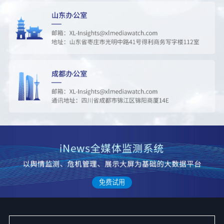
45
用Token还是词元事关科技话语权
180082
46
男子不顾劝导花15万请大师迁坟改运
178755
47
欢迎来龙餐馆
169061
48
荷兰弟大嘴巴人设崩了
178621
49
多家A股公司收到美国退税
167412
免费试用