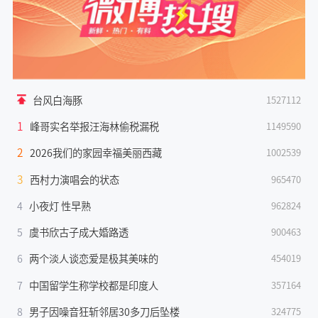
台风白海豚
1527112
1
峰哥实名举报汪海林偷税漏税
1149590
2
2026我们的家园幸福美丽西藏
1002539
3
西村力演唱会的状态
965470
4
小夜灯 性早熟
962824
5
虞书欣古子成大婚路透
900463
6
两个淡人谈恋爱是极其美味的
454019
7
中国留学生称学校都是印度人
357164
8
男子因噪音狂斩邻居30多刀后坠楼
324775