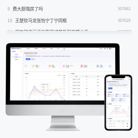
9
费大厨塌房了吗
307662
10
王楚钦马龙张怡宁丁宁同框
307629
11
朋友称佟丽娅与陈思诚是新型离婚关系
306737
12
取消调休补班90%的人就满意了
306548
13
刘宇宁抱王玉雯林一的区别
305969
14
Lisa发十周年合照
305358
15
美国AI开始攻击真人了
304825
16
影石LunaUltra和大Pocket4P全面对比
304177
17
日媒称华为领先日本整整一代
303786
18
白海豚登陆前杭州市区现状
303209
19
王楚钦出席市运会开幕式
302823
20
男子辱骂并煽动孤立儿子同学被判赔
301991