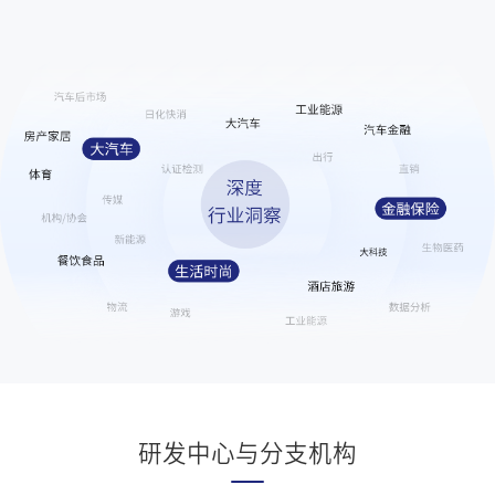
21
孙红雷艾特错王玉雯
301396
22
名创优品一次性内裤 颜面尽失
301009
23
以色列驻成都总领事馆正式关闭
300723
24
女子网购竟买到自己丢失的包
298093
25
侯明昊红包
296699
26
白鹿柳智敏 蛇塑
286411
27
花海送长生皮肤和签名
284653
28
金饰克价一夜涨回1300元
284582
29
曝丁禹兮虞书欣将三搭
284528
30
微博文化交流之夜泰国站
269531
31
汪海林回应被举报
247439
研发中心与分支机构
32
迪丽热巴香港路透
240246